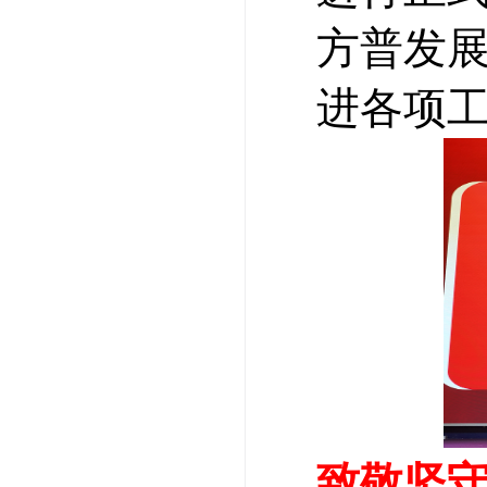
方普发
进各项
致敬坚