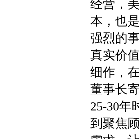
经营，美
本，也
强烈的
真实价
细作，
董事长
25-3
到聚焦