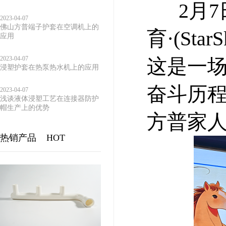
2月
2023-04-07
佛山方普端子护套在空调机上的
育·(Sta
应用
2023-04-07
这是一
浸塑护套在热泵热水机上的应用
奋斗历
2023-04-07
浅谈液体浸塑工艺在连接器防护
帽生产上的优势
方普家
热销产品
HOT