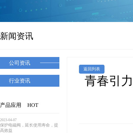
新闻资讯
公司资讯
返回列表
青春引力
行业资讯
产品应用
HOT
2023-04-07
保护电磁阀，延长使用寿命，提
高效益