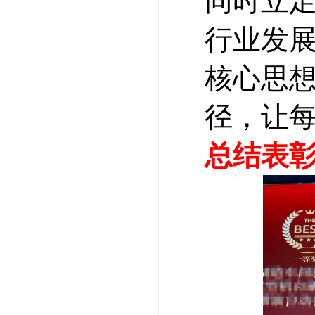
同时立足
行业发展
核心思想
径，让
总结表