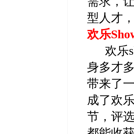
需求，
型人才
欢乐Sh
欢乐s
身多才
带来了
成了欢
节，评
都能收