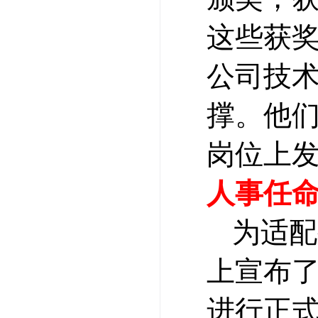
这些获
公司技
撑。他
岗位上
人事任
为适配
上宣布
进行正