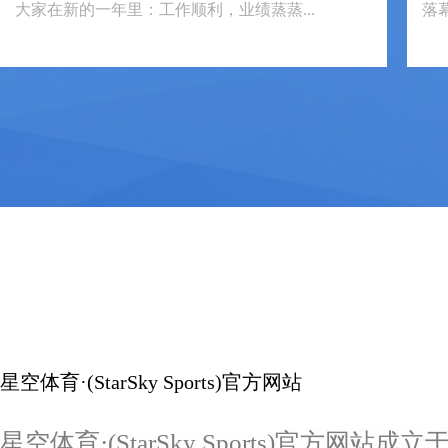
利，业绩蒸蒸...
落幕！全体方普家人欢聚一堂，复
星空体育·(StarSky Sports)官方网站
2021-01-04
2020
星空体育·(StarSky Sports)官方网站成立