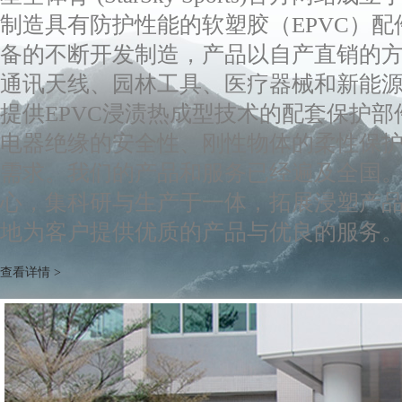
浸塑工艺和注塑工艺的比较..
我
制造具有防护性能的软塑胶（
EPVC
）配
备的不断开发制造，产品以自产直销的
许多防护塑胶类产品可以同时采用浸塑设备和注塑
为
设备加工。两种加工方式各有优缺点，且...
电
通讯天线、园林工具、医疗器械和新能
提供
EPVC
浸渍热成型技术的配套保护部
电器绝缘的安全性、刚性物体的柔性保
需求。我们的产品和服务已经遍及全国
心，集科研与生产于一体，拓展浸塑产
地为客户提供优质的产品与优良的服务
查看详情 >