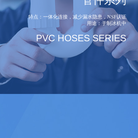
管件系列
特点：一体化连接，减少漏水隐患，NSF认证
用途：于制冰机中
PVC HOSES SERIES