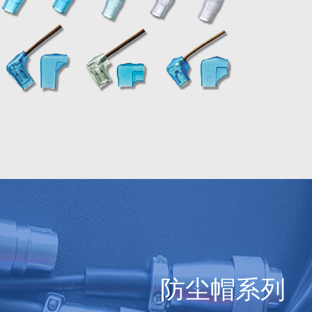
防尘帽系列