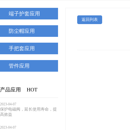
端子护套应用
返回列表
防尘帽应用
手把套应用
管件应用
产品应用
HOT
2023-04-07
保护电磁阀，延长使用寿命，提
高效益
2023-04-07