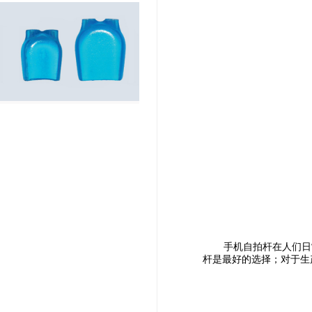
手机自拍杆在人们日
杆是最好的选择；对于生