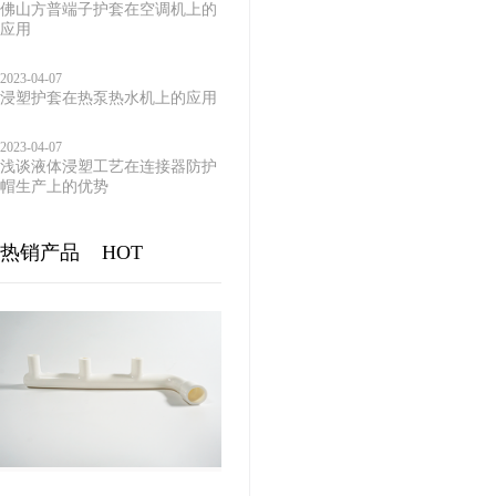
佛山方普端子护套在空调机上的
应用
2023-04-07
浸塑护套在热泵热水机上的应用
2023-04-07
浅谈液体浸塑工艺在连接器防护
帽生产上的优势
热销产品
HOT