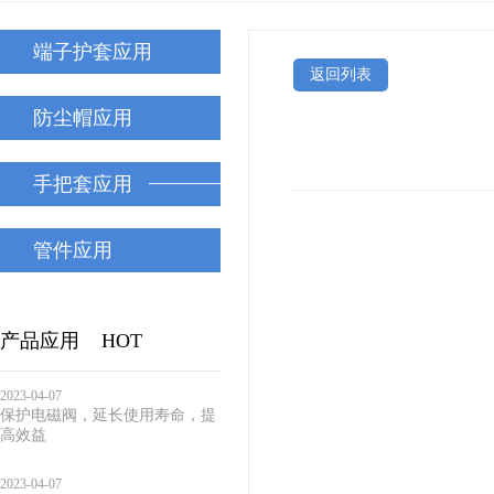
端子护套应用
返回列表
防尘帽应用
手把套应用
管件应用
产品应用
HOT
2023-04-07
保护电磁阀，延长使用寿命，提
高效益
2023-04-07