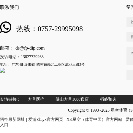
联系我们
留
热线：0757-29995098
邮箱： ds@fp-dip.com
投诉电话：13827729263
地址： 广东·佛山·顺德·陈村镇岗北工业区成业三路3号
友情链接：
方普医疗
|
佛山方普1688官店
|
稻盛和夫
Copyright © 1993~2025 星空体育·(
悟空最新网址
|
爱游戏ayx官方网页
|
XK星空（体育中国）官方网站
|
爱
入口
|