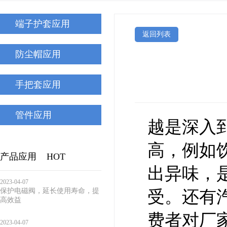
端子护套应用
返回列表
防尘帽应用
手把套应用
管件应用
越是深入
高，例如
产品应用
HOT
出异味，
2023-04-07
保护电磁阀，延长使用寿命，提
受。还有
高效益
费者对厂
2023-04-07