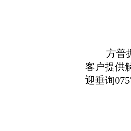
方普拥有
客户提供
迎垂询0757-