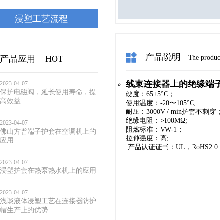
浸塑工艺流程
产品说明
产品应用
HOT
The product
线束连接器上的绝缘端
2023-04-07
保护电磁阀，延长使用寿命，提
硬度：65±5°C；
高效益
使用温度：-20〜105°C;
耐压：3000V / min护套不刺穿
绝缘电阻：>100MΩ;
2023-04-07
阻燃标准：VW-1；
佛山方普端子护套在空调机上的
拉伸强度：高;
应用
产品认证证书：UL，RoHS2.0
2023-04-07
浸塑护套在热泵热水机上的应用
2023-04-07
浅谈液体浸塑工艺在连接器防护
帽生产上的优势