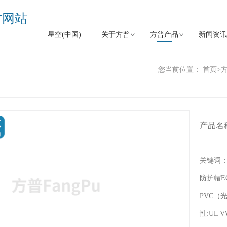
官方网站
星空(中国)
关于方普
方普产品
新闻资讯
您当前位置：
首页
>
产品名
关键词
防护帽E
PVC（光
性:UL 