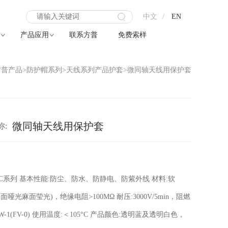
X
中文
/
EN
产品应用
联系方普
免费索样
方普产品
>
防护帽系列
>
天线系列产品护套
>
微同轴天线用保护套
微同轴天线用保护套
称:
：
C系列 基本性能:防尘、防水、防静电、防紫外线 材料:软
面哑光麻面莹光)，绝缘电阻>100MΩ 耐压:3000V/5min，阻燃
VW-1(FV-0) 使用温度:＜105°C 产品颜色:透明蓝及透明白色，