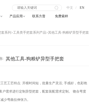
X
中文
/
EN
产品应用
联系方普
免费索样
把套系列
>
工具类手把套系列产品
>
其他工具-狗粮铲异型手把套
其他工具-狗粮铲异型手把套
称:
：
工艺工艺特点: 开模时间短，批量生产灵活; 手感好，色彩艳
按客户需求进行定制异型把套，配套装配需求定制。 吻合弯度
，减少弯曲拉伸张力。