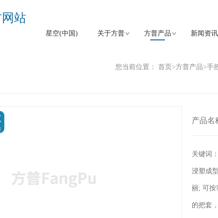
官方网站
星空(中国)
关于方普
方普产品
新闻资讯
您当前位置：
首页
>
方普产品
>
手
产品名
关键词
浸塑成型
丽; 可
的把套