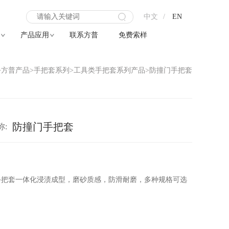
X
中文
/
EN
产品应用
联系方普
免费索样
>
方普产品
>
手把套系列
>
工具类手把套系列产品
>
防撞门手把套
防撞门手把套
称:
：
手把套一体化浸渍成型，磨砂质感，防滑耐磨，多种规格可选