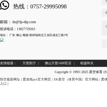
热线：0757-29995098
邮箱： ds@fp-dip.com
投诉电话：13827729263
地址： 广东·佛山·顺德·陈村镇岗北工业区成业三路3号
友情链接：
方普医疗
|
佛山方普1688官店
|
稻盛和夫
Copyright © 1993~2025 星空体育·(
悟空最新网址
|
爱游戏ayx官方网页
|
XK星空（体育中国）官方网站
|
爱
入口
|